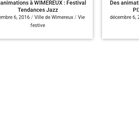
 animations à WIMEREUX : Festival
Des animat
Tendances Jazz
PI
embre 6, 2016
/
Ville de Wimereux
/
Vie
décembre 6,
festive