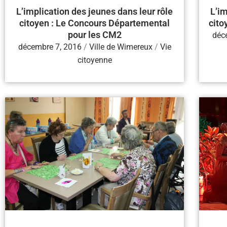
L’implication des jeunes dans leur rôle
L’im
citoyen : Le Concours Départemental
cito
pour les CM2
déc
décembre 7, 2016
/
Ville de Wimereux
/
Vie
citoyenne