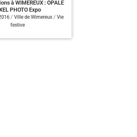
ions à WIMEREUX : OPALE
XEL PHOTO Expo
 2016
/
Ville de Wimereux
/
Vie
festive