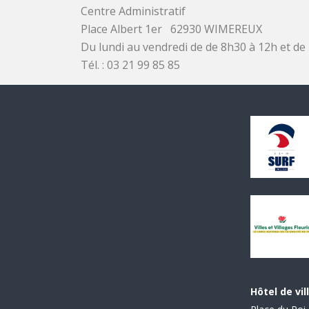
Centre Administratif
Place Albert 1er 62930 WIMEREUX
Du lundi au vendredi de de 8h30 à 12h et de
Tél. : 03 21 99 85 85
Hôtel de vil