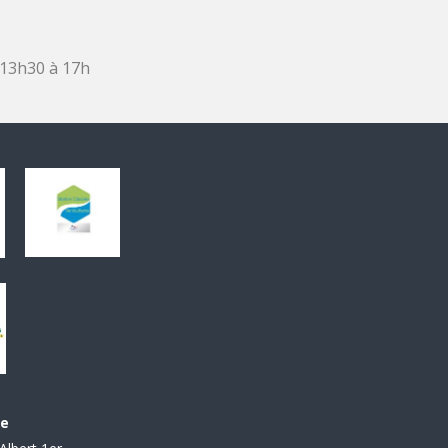
 13h30 à 17h
le