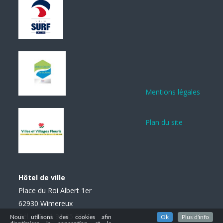
Mentions légales
Plan du site
Hôtel de ville
Place du Roi Albert 1er
62930 Wimereux
Tél. : 03 21 99 85 85
Nous utilisons des cookies afin
Ok
Plus d'info