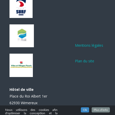
Mentions légales
Plan du site
Hôtel de ville
Place du Roi Albert 1er
62930 Wimereux
Tél. : 03 21 99 85 85
Nous utilisons des cookies afin
Ok
Plus d'info
d'optimiser la conception et la