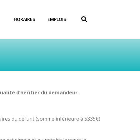
HORAIRES
EMPLOIS
qualité d’héritier du demandeur
.
caires du défunt (somme inférieure à 5335€)
n est simple et au notaire lorsque la