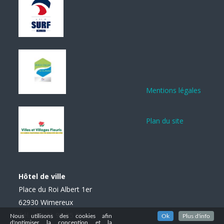
Mentions légales
Plan du site
Hôtel de ville
Place du Roi Albert 1er
62930 Wimereux
Tél. : 03 21 99 85 85
Nous utilisons des cookies afin
Ok
Plus d'info
d'optimiser la conception et la