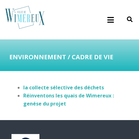
ENVIRONNEMENT / CADRE DE VIE
la collecte sélective des déchets
Réinventons les quais de Wimereux :
genése du projet