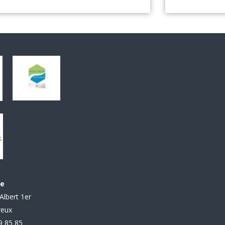
le
Albert 1er
reux
99 85 85