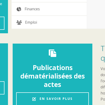
ue
Finances
Emploi
T
q
Publications
Vo
dématérialisées des
do
l’
actes
di
ho
EN SAVOIR PLUS
Po