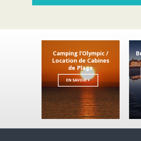
Camping l’Olympic /
B
Location de Cabines
de Plage
EN SAVOIR +