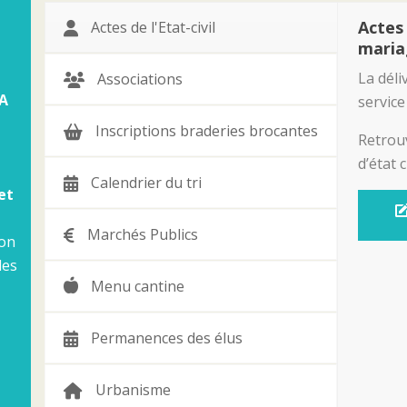
Actes
Actes de l'Etat-civil
maria
La déli
Associations
A
service
Inscriptions braderies brocantes
Retrouv
d’état ci
Calendrier du tri
et
Marchés Publics
ion
les
Menu cantine
Permanences des élus
Urbanisme