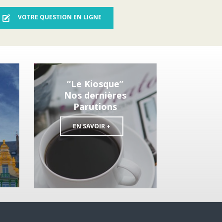
VOTRE QUESTION EN LIGNE
“Le Kiosque”
Nos dernières
Parutions
EN SAVOIR +