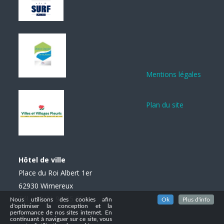
Mentions légales
Plan du site
Hôtel de ville
Place du Roi Albert 1er
62930 Wimereux
Tél. : 03 21 99 85 85
Nous utilisons des cookies afin
Ok
Plus d'info
d'optimiser la conception et la
performance de nos sites internet. En
continuant à naviguer sur ce site, vous