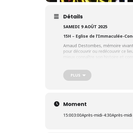
Détails
SAMEDI 9 AOÛT 2025
15H – Eglise de l’Immaculée-Con
Arnaud Destombes, mémoire vivante de
pour découvrir ou redécouvrir ce lie
mieux connaître son histoire et con
Rocher dont la restauration vient
pas son orgue classé aux monuments
coffrage de protection à la fin de 
PLUS
GRATUIT Dons bienvenus au profit de 
Renseignements :
contact@sauvo
Moment
https://www.facebook.com/ass
15:00
3:00Après-midi
-
4:30Après-midi