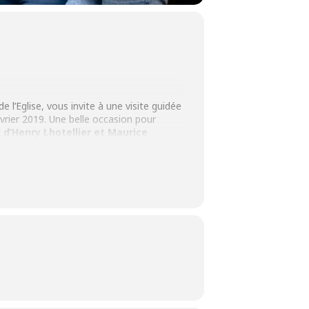
l’Eglise, vous invite à une visite guidée
vrier 2019. Une belle occasion pour
 d’Henry Lhotellier et Maurice
 ce qu’il reste à faire…
Vous ne verrez
drez-vous quelques notes depuis son
sée entièrement décorée à la main…