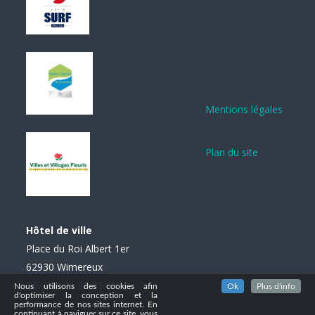
Mentions légales
Plan du site
Hôtel de ville
Place du Roi Albert 1er
62930 Wimereux
Tél. : 03 21 99 85 85
Nous utilisons des cookies afin
Ok
Plus d'info
d'optimiser la conception et la
performance de nos sites internet. En
continuant à naviguer sur ce site, vous