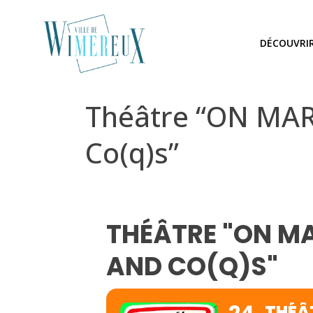
DÉCOUVRI
Théâtre “ON MARC
Co(q)s”
THÉÂTRE "ON MAR
AND CO(Q)S"
THÉÂT