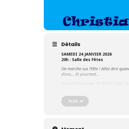
Détails
SAMEDI 24 JANVIER 2026
20h : Salle des Fêtes
On marche sus l’tête ! Allez dire quand
d’sins… Et pourtant…
Quand tout sembe ête fait in dépit du
Alors pour Eugène et Phonsine, faire pr
pourtant…
PLUS
Tarifs : 10€ /5€ pour les 8 ans-16an
Retrait des billets au Service Animat
du LUNDI au
VENDREDI
de 9h à 12