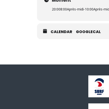
Moment
jusqu’au jeudi précédant la représen
20:00
8:00Après-midi
-
10:00Après-mid
Rens. : 03 21 87 78 74
CALENDAR
GOOGLECAL