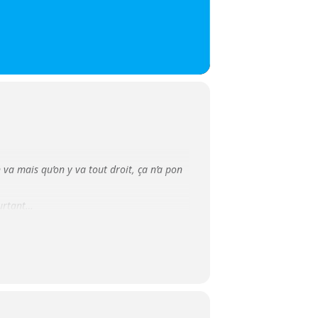
n va mais qu’on y va tout droit, ça n’a pon
ourtant…
e, i n’a là rin d’drôle, c’est pon à rire, et