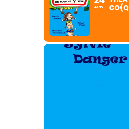
24
CO(Q
JANV.