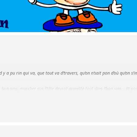
 y a pu rin qui va, que tout va d’travers, qu’on n’sait pon d’où qu’on s’i
 bon sins, marcher sus l’tête devrot armette tout dins l’bon sins… Et p
euve ed bon sins, dins un monde qui d’vient fou, croyez me c’est pon facil
s/ gratuit moins de 8 ans
ions de la Mairie
h et de 14h à 17h