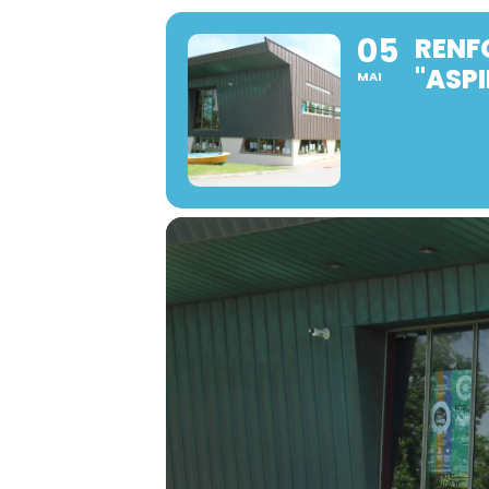
05
RENF
"ASPI
MAI