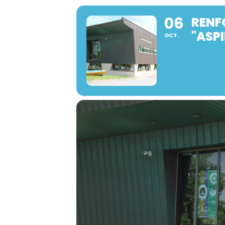
06
RENF
"ASPI
OCT.