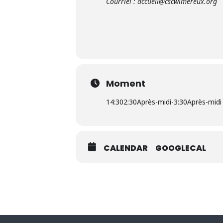
Courriel : accueil@cscwimereux.org
Moment
14:30
2:30Après-midi
-
3:30Après-midi
CALENDAR
GOOGLECAL