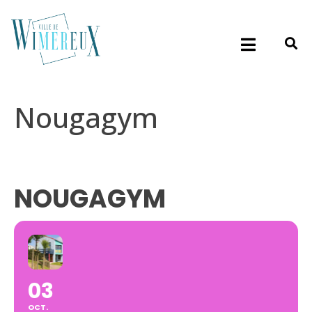
Nougagym
NOUGAGYM
03
OCT.