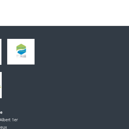
le
Albert 1er
reux