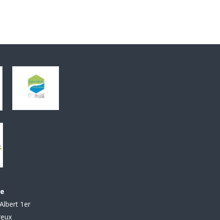
le
Albert 1er
reux