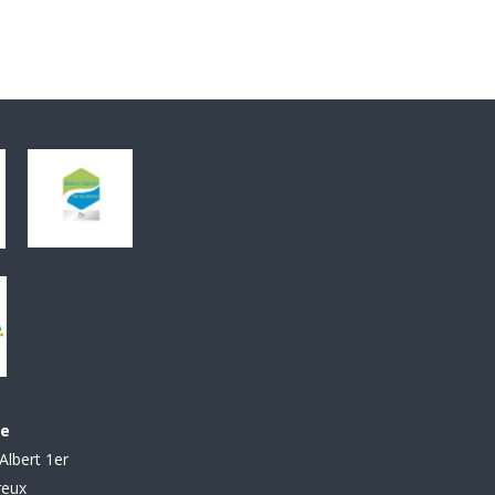
le
Albert 1er
reux