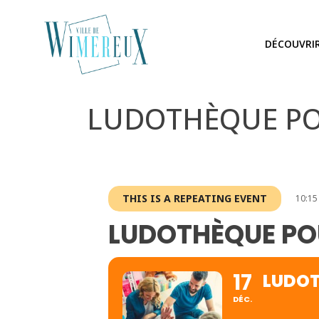
DÉCOUVRI
LUDOTHÈQUE P
THIS IS A REPEATING EVENT
10:15
LUDOTHÈQUE PO
17
LUDOT
DÉC.