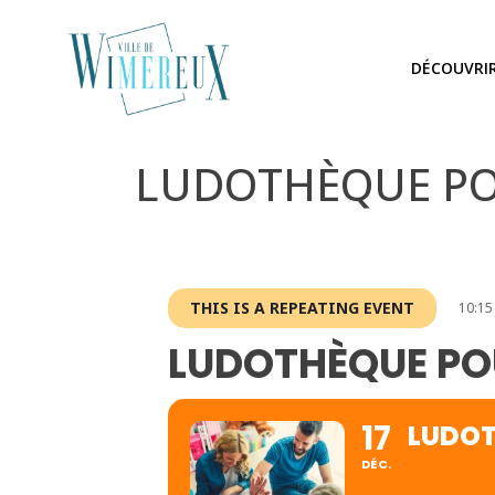
DÉCOUVRI
LUDOTHÈQUE P
THIS IS A REPEATING EVENT
10:15
LUDOTHÈQUE PO
17
LUDOT
DÉC.