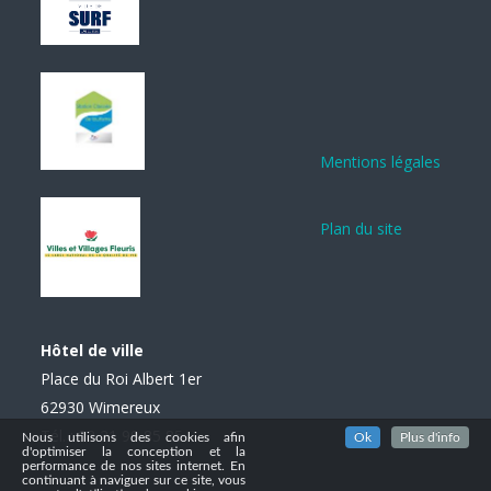
Mentions légales
Plan du site
Hôtel de ville
Place du Roi Albert 1er
62930 Wimereux
Tél. : 03 21 99 85 85
Nous utilisons des cookies afin
Ok
Plus d'info
d'optimiser la conception et la
performance de nos sites internet. En
continuant à naviguer sur ce site, vous