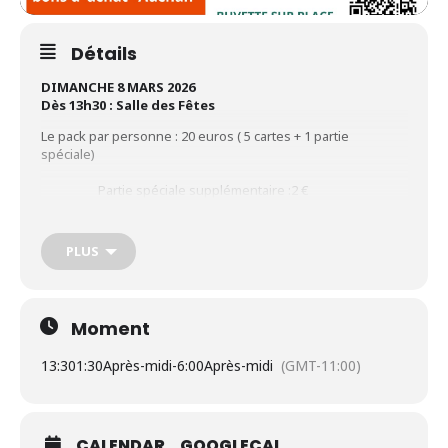
Détails
DIMANCHE 8 MARS 2026
Dès 13h30 : Salle des Fêtes
Le pack par personne : 20 euros ( 5 cartes + 1 partie
spéciale)
Partie spéciale supplémentaire :2 €
En tout : 1500 euros de lots – Bons de 40, 50, 60 et 100 euros
à gagner – Dernier lot : 500 euros en bons d’achat “Auchan”
PLUS
Au profit de la restauration de l’église de l’Immaculée
Conception
Rens. : Association Les Amis de l’Eglise (A.E.I.C.W.)
Moment
03 21 32 13 31 ou 06 87 27 55 63
Courriel : contact@sauvonsleglisedewimereux.fr
13:30
1:30Après-midi
-
6:00Après-midi
(GMT-11:00)
CALENDAR
GOOGLECAL