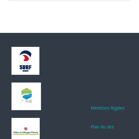
de Suède le prix Nobel de littérature.
Cet honneur le « comble et le terrorise », lui « jeune roturier,
pied-noir, venu des faubourgs ouvriers d’Alger dont la mère
a longtemps fait des ménages ». D’autres l’auraient mérité
plus que lui. D’ailleurs Sartre l’a qualifié d’un lapidaire : « c’est
bien fait ! »
Et, en effet, il est encore un homme jeune marqué par son
Algérie natale qui hante son oeuvre. Il est un homme
déchiré, tiraillé entre son anticolonialisme et le refus d’être
un étranger sur une terre qui est aussi la sienne. Son
discours est dédié à l’instituteur de son enfance, Louis
Germain. Son texte, d’une très grande richesse, éclaire et
aide à comprendre les dangers de notre monde en posant
des problématiques encore très actuelles.
L’intervention de Camus à Stockholm est mise en parallèle,
dans ce spectacle, avec celles d’autres Prix Nobel de
Littérature, Hemingway, Néruda, Le Clézio et Bob Dylan dans
Mentions légales
une réflexion sur la littérature, le monde tel qu’il va, l’écriture
et sa fonction.
TARIFS : 8 € + 16 ans ; Gratuit – de 16 ans
Plan du site
Places en vente :