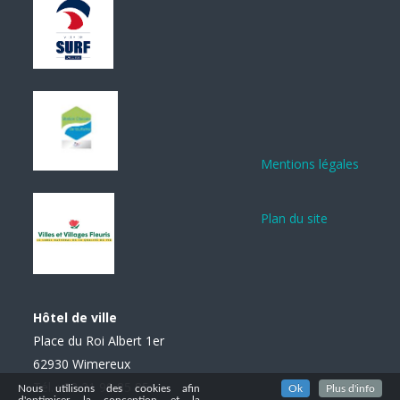
Mentions légales
Plan du site
Hôtel de ville
Place du Roi Albert 1er
62930 Wimereux
Tél. : 03 21 99 85 85
Nous utilisons des cookies afin
Ok
Plus d'info