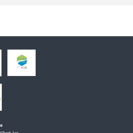
le
Albert 1er