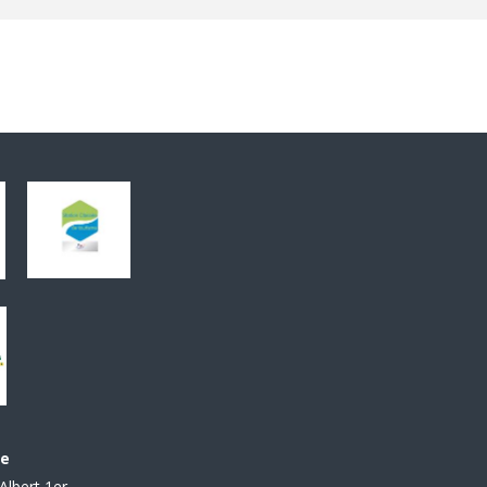
le
Albert 1er