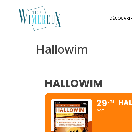
DÉCOUVRI
Hallowim
HALLOWIM
29
HA
31
OCT.