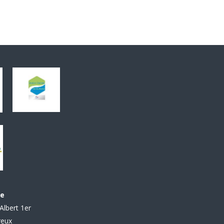
le
Albert 1er
reux