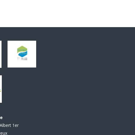
le
Albert 1er
reux