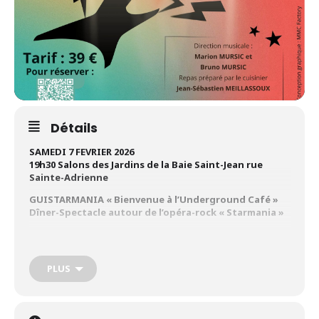
Détails
SAMEDI 7 FEVRIER 2026
19h30 Salons des Jardins de la Baie Saint-Jean rue
Sainte-Adrienne
GUISTARMANIA « Bienvenue à l’Underground Café »
Dîner-Spectacle autour de l’opéra-rock « Starmania »
Direction musicale : Bruno MURSIC et Marion MURSIC
Une trentaine de chanteuses, chanteurs, guitaristes
PLUS
et musiciens dans un « Underground Café » recréé.
Venez vivre une expérience musicale et émotionnelle
unique avec ce dîner-spectacle autour des chansons de la
comédie musicale Starmania.