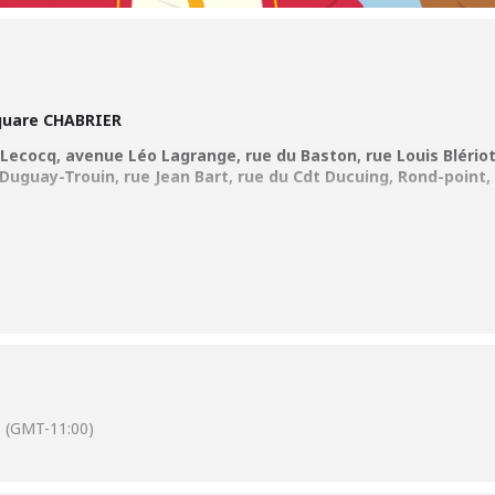
Square CHABRIER
s Lecocq, avenue Léo Lagrange, rue du Baston, rue Louis Bléri
 Duguay-Trouin, rue Jean Bart, rue du Cdt Ducuing, Rond-point, 
-Ange ROMAIN
une clémentine seront offerts aux enfants
 85 85
(GMT-11:00)