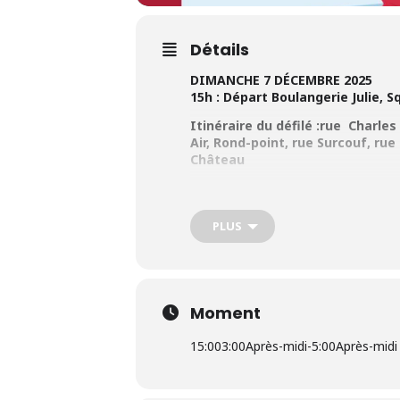
Détails
DIMANCHE 7 DÉCEMBRE 2025
15h : Départ Boulangerie Julie, 
Itinéraire du défilé :rue Charle
Air, Rond-point, rue Surcouf, rue
Château
Arrivée : Salle de sport Pierre
Un chocolat chaud, une brioche et 
PLUS
Gratuit
Rens. : Service Animations : 03 21 99
Moment
15:00
3:00Après-midi
-
5:00Après-midi