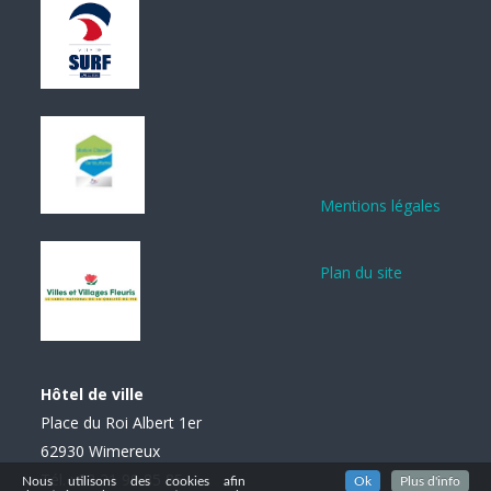
Mentions légales
Plan du site
Hôtel de ville
Place du Roi Albert 1er
62930 Wimereux
Tél. : 03 21 99 85 85
Nous utilisons des cookies afin
Ok
Plus d'info