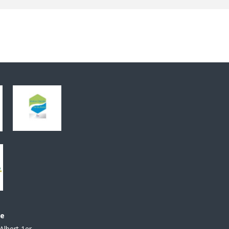
le
Albert 1er