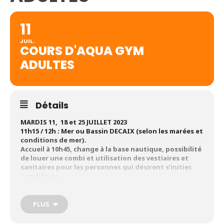
11
JUIL.
COURS D'AQUA GYM
ADULTES
Détails
MARDIS 11, 18 et 25 JUILLET 2023
11h15 / 12h : Mer ou Bassin DECAIX (selon les marées et
conditions de mer).
Accueil à 10h45, change à la base nautique, possibilité
de louer une combi et utilisation des vestiaires et
sanitaires pour les personnes qui désirent s’initier.
Conditions
requises : être à l’aise dans l’eau,ne pas craindre les
vagues et éclaboussures sur le visage
PLUS
Cours gratuit* (location de combi et accès aux