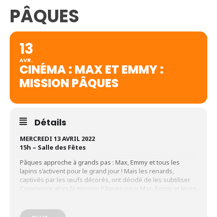
PÂQUES
13
AVR.
CINÉMA : MAX ET EMMY :
MISSION PÂQUES
Détails
MERCREDI 13 AVRIL 2022
15h – Salle des Fêtes
Pâques approche à grands pas : Max, Emmy et tous les
lapins s’activent pour le grand jour ! Mais les renards,
captivés par les œufs décorés, ont décidé de les subtiliser.
Commence alors la mission Pâques pour Max, Emmy et leurs
amis, afin de sauver la grande fête des lapins !
Durée : 1h16