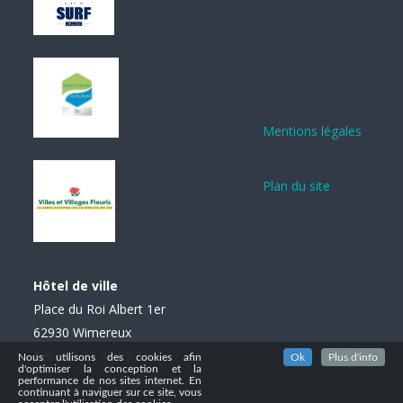
Mentions légales
Plan du site
Hôtel de ville
Place du Roi Albert 1er
62930 Wimereux
Tél. : 03 21 99 85 85
Nous utilisons des cookies afin
Ok
Plus d'info
d'optimiser la conception et la
performance de nos sites internet. En
continuant à naviguer sur ce site, vous