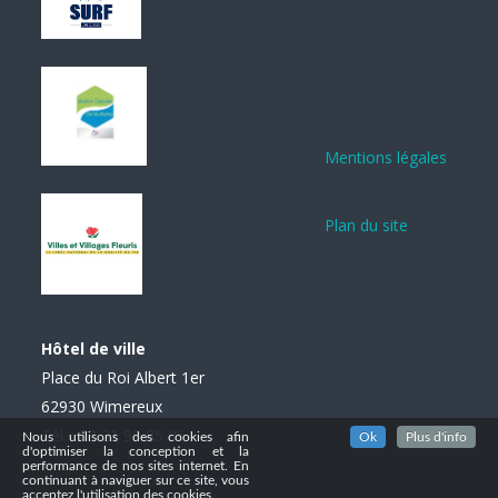
Mentions légales
Plan du site
Hôtel de ville
Place du Roi Albert 1er
62930 Wimereux
Tél. : 03 21 99 85 85
Nous utilisons des cookies afin
Ok
Plus d'info
d'optimiser la conception et la
performance de nos sites internet. En
continuant à naviguer sur ce site, vous
acceptez l'utilisation des cookies.