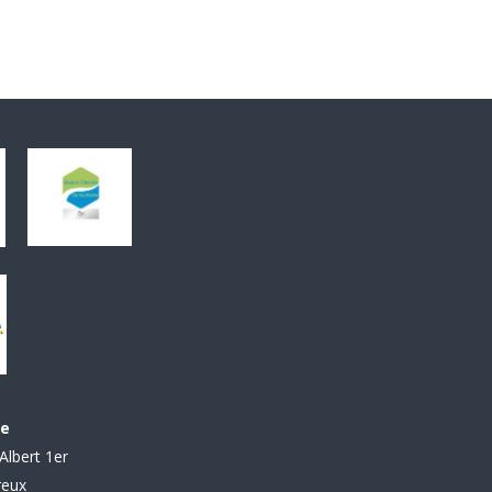
le
Albert 1er
reux