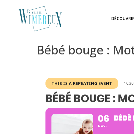
DÉCOUVRI
Bébé bouge : Motr
THIS IS A REPEATING EVENT
10:30
BÉBÉ BOUGE : M
06
BÉBÉ
NOV.