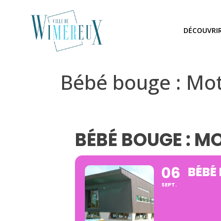
DÉCOUVRI
Bébé bouge : Motr
BÉBÉ BOUGE : M
06
BÉBÉ
SEPT.