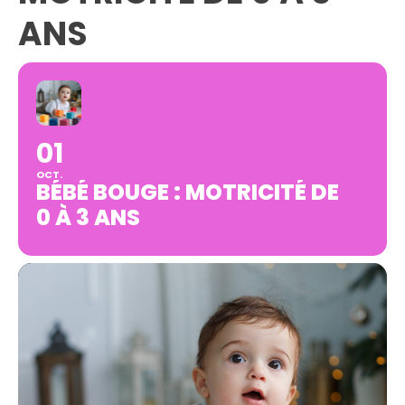
ANS
01
OCT.
BÉBÉ BOUGE : MOTRICITÉ DE
0 À 3 ANS