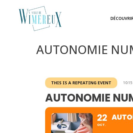
DÉCOUVRI
AUTONOMIE NUMÉR
THIS IS A REPEATING EVENT
10:15
AUTONOMIE NUMÉ
22
AUTON
OCT.