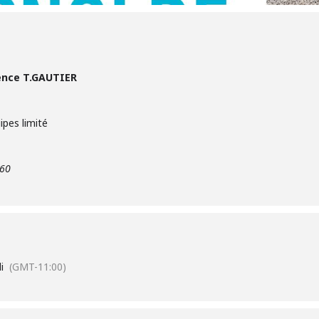
dence T.GAUTIER
ipes limité
 60
i
(GMT-11:00)