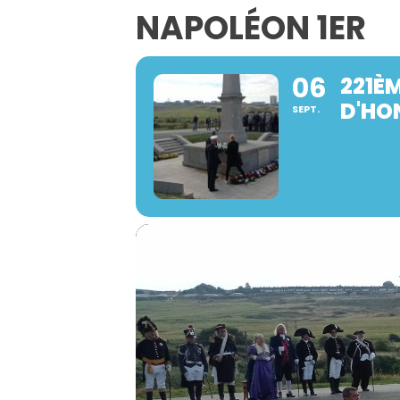
NAPOLÉON 1ER
06
221ÈM
D'HO
SEPT.