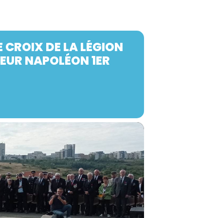
E CROIX DE LA LÉGION
REUR NAPOLÉON 1ER