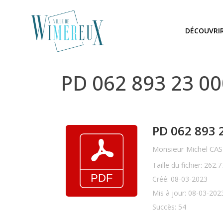
DÉCOUVRI
PD 062 893 23 0
PD 062 893 
Monsieur Michel CAST
Taille du fichier: 262.
Créé: 08-03-2023
Mis à jour: 08-03-202
Succès: 54