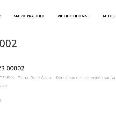
R
MAIRIE PRATIQUE
VIE QUOTIDIENNE
ACTUS
0002
23 00002
ELEYN - 74 rue René Cassin - Démolition de la cheminée sur l'ar
77 KB
3