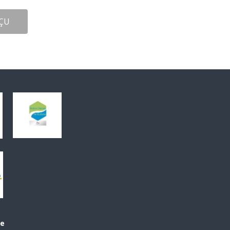
ÇU
le