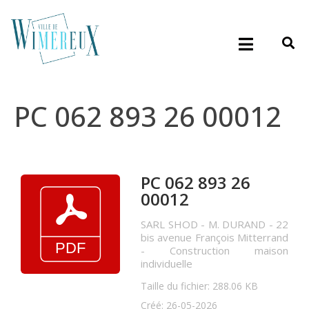
PC 062 893 26 00012
PC 062 893 26
00012
SARL SHOD - M. DURAND - 22
bis avenue François Mitterrand
- Construction maison
individuelle
Taille du fichier: 288.06 KB
Créé: 26-05-2026