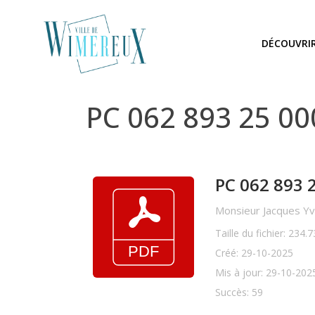
DÉCOUVRI
PC 062 893 25 0
PC 062 893 
Monsieur Jacques Y
Taille du fichier: 234.
Créé: 29-10-2025
Mis à jour: 29-10-202
Succès: 59