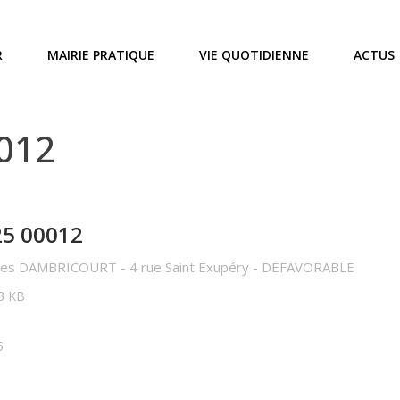
R
MAIRIE PRATIQUE
VIE QUOTIDIENNE
ACTUS
0012
25 00012
ves DAMBRICOURT - 4 rue Saint Exupéry - DEFAVORABLE
73 KB
5