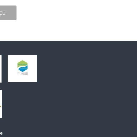
ÇU
le