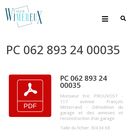
PC 062 893 24 00035
PC 062 893 24
00035
Monsieur Eric PROUVOST -
117 avenue François
Mitterrand - Démolition du
garage et des annexes et
reconstruction d'un garage
Taille du fichier: 304.34 KB