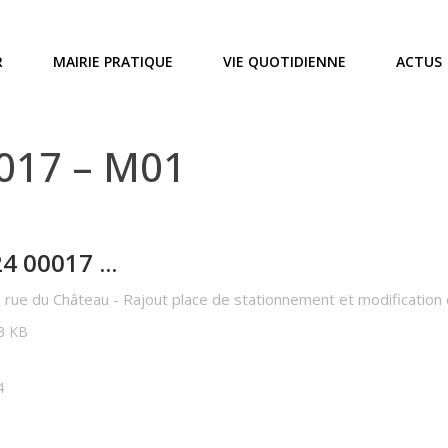
R
MAIRIE PRATIQUE
VIE QUOTIDIENNE
ACTUS
0017 – M01
4 00017 ...
rue du Château - Rajout place de stationnement et modification d
63 KB
4