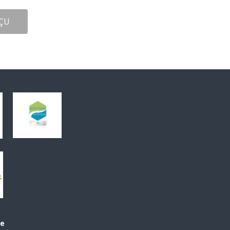
ÇU
le