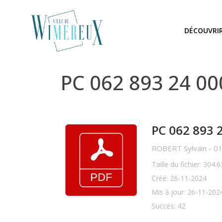
DÉCOUVRI
PC 062 893 24 0
PC 062 893 2
ROBERT Sylvain - 01 
Taille du fichier: 304.
Créé: 26-11-2024
Mis à jour: 26-11-202
Succès: 42