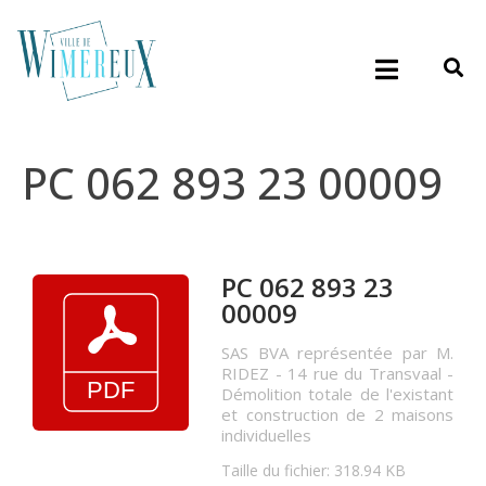
PC 062 893 23 00009
PC 062 893 23
00009
SAS BVA représentée par M.
RIDEZ - 14 rue du Transvaal -
Démolition totale de l'existant
et construction de 2 maisons
individuelles
Taille du fichier: 318.94 KB